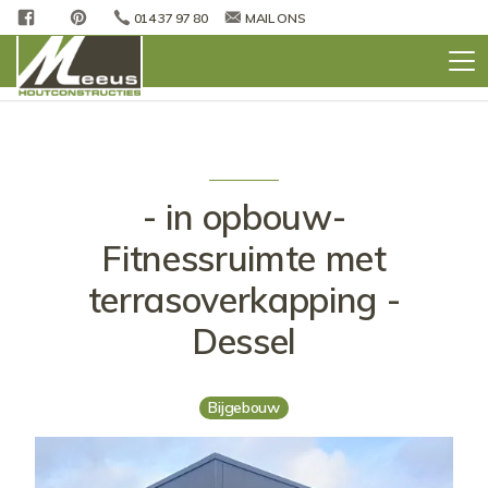
FACEBOOK
PINTEREST
014 37 97 80
MAIL ONS
- in opbouw-
Fitnessruimte met
terrasoverkapping -
Dessel
Bijgebouw