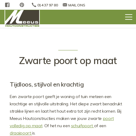
FACEBOOK
PINTEREST
014 37 97 80
MAIL ONS
Zwarte poort op maat
Tijdloos, stijlvol en krachtig
Een zwarte poort geeft je woning of tuin meteen een
krachtige en stijlvolle uitstraling. Het diepe zwart benadrukt
strakke lijnen en laat het hout extra tot zijn recht komen. Bij
Meeus Houtconstructies maken we jouw zwarte
poort
volledig op maat
. Of het nu een
schuifpoort
of een
draaipoort
is.