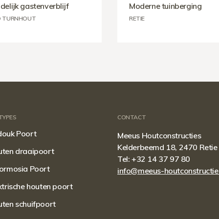
delijk gastenverblijf
Moderne tuinberging
 TURNHOUT
RETIE
TYPES
CONTACT
ouk Poort
Meeus Houtconstructies
Kelderbeemd 18, 2470 Retie
ten draaipoort
Tel:
+32 14 37 97 80
ormosia Poort
info@meeus-houtconstructie
ktrische houten poort
ten schuifpoort