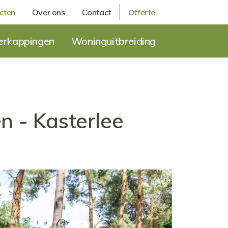
cten
Over ons
Contact
Offerte
erkappingen
Woninguitbreiding
n - Kasterlee