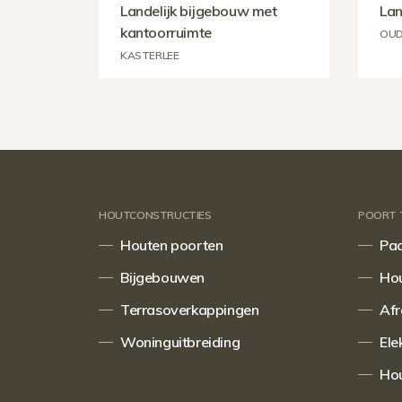
Landelijk bijgebouw met
Lan
kantoorruimte
OUD
KASTERLEE
HOUTCONSTRUCTIES
POORT 
Houten poorten
Pad
Bijgebouwen
Hou
Terrasoverkappingen
Afr
Woninguitbreiding
Ele
Hou