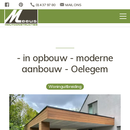
FACEBOOK
PINTEREST
014 37 97 80
MAIL ONS
- in opbouw - moderne
aanbouw - Oelegem
Woninguitbreiding