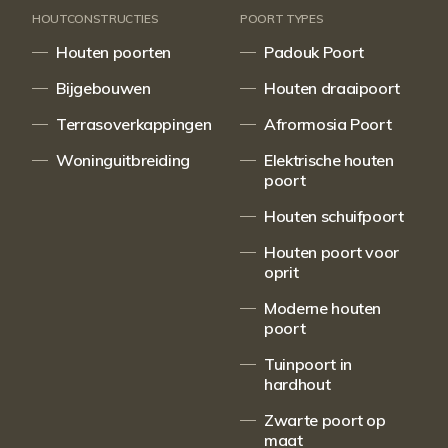
HOUTCONSTRUCTIES
POORT TYPES
Houten poorten
Padouk Poort
Bijgebouwen
Houten draaipoort
Terrasoverkappingen
Afrormosia Poort
Woninguitbreiding
Elektrische houten
poort
Houten schuifpoort
Houten poort voor
oprit
Moderne houten
poort
Tuinpoort in
hardhout
Zwarte poort op
maat